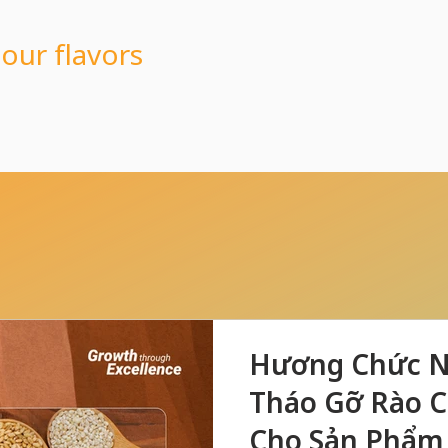
 our flavors
Hương Chức Nă
Tháo Gỡ Rào 
Cho Sản Phẩm