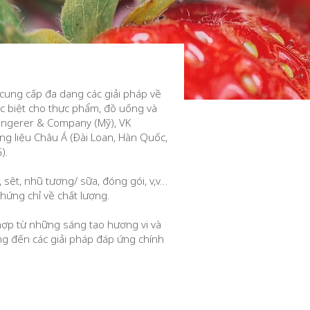
 cung cấp đa dạng các giải pháp về
ặc biệt cho thực phẩm, đồ uống và
Ungerer & Company (Mỹ), VK
ng liệu Châu Á (Đài Loan, Hàn Quốc,
).
 sệt, nhũ tương/ sữa, đóng gói, v,v…
hứng chỉ về chất lượng.
p từ những sáng tạo hương vị và
g đến các giải pháp đáp ứng chính