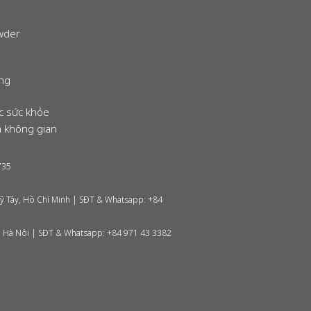
owder
ng
c sức khỏe
 không gian
735
ỹ Tây, Hồ Chí Minh | SĐT & Whatsapp: +84
, Hà Nội | SĐT & Whatsapp: +84 971
43 3382