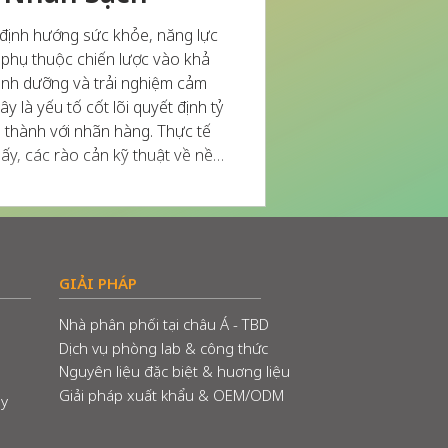
định hướng sức khỏe, năng lực
 phụ thuộc chiến lược vào khả
dinh dưỡng và trải nghiệm cảm
y là yếu tố cốt lõi quyết định tỷ
g thành với nhãn hàng. Thực tế
hấy, các rào cản kỹ thuật về nền
 năng: Phát sinh vị ngai ngái
ảm giác nhám bột trong khoang
GIẢI PHÁP
Nhà phân phối tại châu Á - TBD
Dịch vụ phòng lab & công thức
Nguyên liệu đặc biệt & huơng liệu
Giải pháp xuất khẩu & OEM/ODM
ây