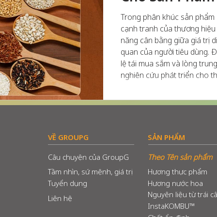
Trong phân khúc sản phẩm 
cạnh tranh của thương hiệu
năng cân bằng giữa giá trị 
quan của người tiêu dùng. Đâ
lệ tái mua sắm và lòng trun
nghiên cứu phát triển cho t
vị: Tăng hàm lượng đạm chức
của nguyên liệu nền, gây c
miệng. Cắt giảm đườ
VỀ GROUPG
SẢN PHẨM
Câu chuyện của GroupG
Theo Tên sản phẩm
Tầm nhìn, sứ mệnh, giá trị
Hương thực phẩm
Tuyển dụng
Hương nước hoa
Nguyên liệu từ trái c
Liên hệ
InstaKOMBU™