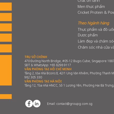
Chất ổn định
Men thực phẩm
Cricket Protein & P
Theo Ngành hàng
Thực phẩm và đồ uố
Dược phẩm
Làm đẹp và chăm só
Chăm sóc nhà cửa và
TRỤ SỞ CHÍNH
470 Đường North Bridge, #05-12 Bugis Cube, Singapore 188
SĐT & WhatsApp: +65 8298 9117
VĂN PHÒNG TẠI HỒ CHÍ MINH
Tầng 2, tòa nhà Bcons II, 42/1 Ung Văn Khiêm, Phường Thạnh M
982 305 330
VĂN PHÒNG TẠI HÀ NỘI
Tầng 12, Tòa nhà HNCC, Số 1 Lương Yên, Phường Hai Bà Trưng
​Email:
contact@groupg.com.sg