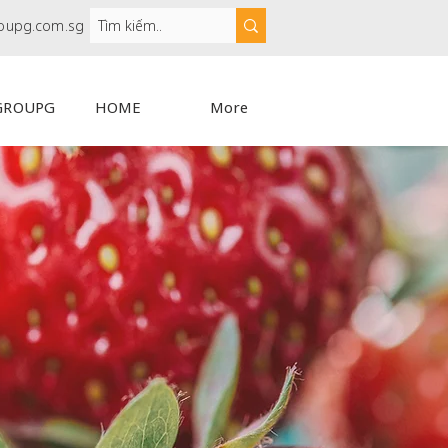
oupg.com.sg
GROUPG
HOME
More