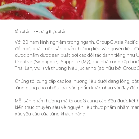
Sản phẩm > Hương thực phẩm
Với 20 năm kinh nghiệm trong ngành, ​GroupG Asia Pacific
đổi mới, phát triển sản phẩm, hương liệu và nguyên liệu đ
dược phẩm được sản xuất bởi các đối tác danh tiếng như 
Creative (Singapore), Sapphire (Mỹ), các nhà cung cấp hươ
Thái Lan, v.v…) và thương hiệu Jucianno (sở hữu bởi GroupG
Chúng tôi cung cấp các loại hương liệu dưới dạng lỏng, bột,
ứng dụng cho nhiều loại sản phẩm khác nhau với đầy đủ c
Mỗi sản phẩm hương mà GroupG cung cấp đều được kết hợ
kiến thức chuyên sâu về nguyên liệu thực phẩm nhằm man
xác yêu cầu của từng khách hàng.