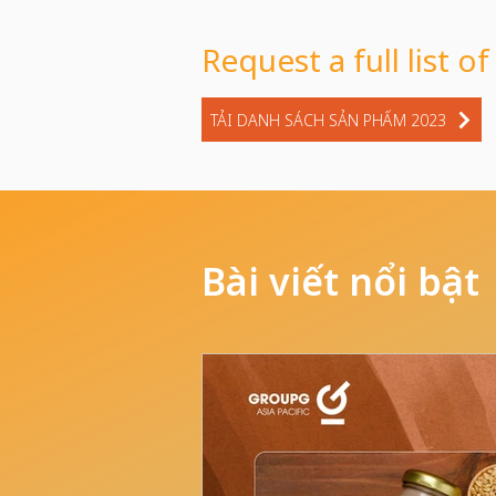
Request a full list of
TẢI DANH SÁCH SẢN PHẨM 2023
Bài viết nổi bật