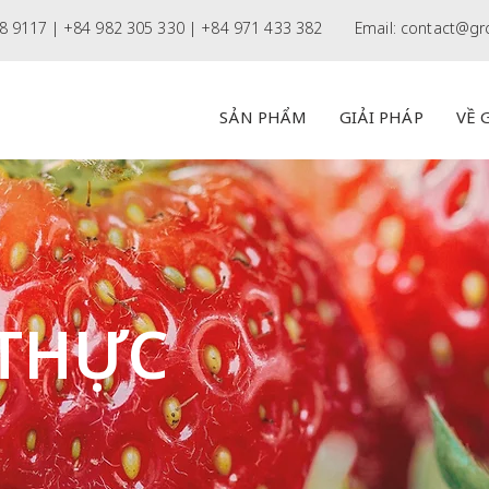
8 9117 |
+84 982 305 330 | +84 971 433 382
Email:
contact@gr
SẢN PHẨM
GIẢI PHÁP
VỀ 
THỰC