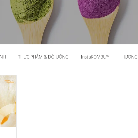
ỊNH
THỰC PHẨM & ĐỒ UỐNG
InstaKOMBU™
HƯƠNG