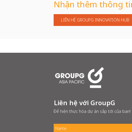
Nhận thêm thông ti
chă
LIÊN HỆ GROUPG INNOVATION HUB
Liên hệ với GroupG
Để hiện thực hóa dự án sắp tới của bạn!