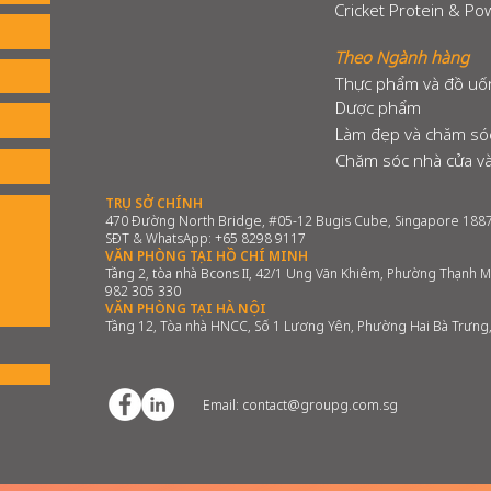
Cricket Protein & P
Theo Ngành hàng
Thực phẩm và đồ uố
Dược phẩm
Làm đẹp và chăm só
Chăm sóc nhà cửa và
TRỤ SỞ CHÍNH
470 Đường North Bridge, #05-12 Bugis Cube, Singapore 188
SĐT & WhatsApp: +65 8298 9117
VĂN PHÒNG TẠI HỒ CHÍ MINH
Tầng 2, tòa nhà Bcons II, 42/1 Ung Văn Khiêm, Phường Thạnh M
982 305 330
VĂN PHÒNG TẠI HÀ NỘI
Tầng 12, Tòa nhà HNCC, Số 1 Lương Yên, Phường Hai Bà Trưng
​Email:
contact@groupg.com.sg