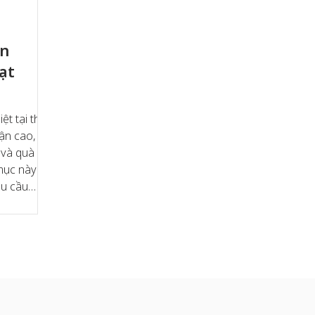
ơn
ạt
ệt tại thị
hận cao,
 và quà
mục này
hu cầu
 nghi lễ.
 bước
iá trị
phẩm
ợc dẫn
ện dụng,
nhu cầu