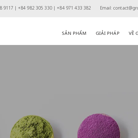
8 9117 |
+84 982 305 330 | +84 971 433 382
Email:
contact@gr
SẢN PHẨM
GIẢI PHÁP
VỀ 