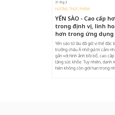
31 thg 3
HƯƠNG THỰC PHẨM
YẾN SÀO - Cao cấp h
trong định vị, linh ho
hơn trong ứng dụng
Yến sào từ lâu đã giữ vị thế đặc bi
trường châu Á nhờ giá trị cảm n
gắn với hình ảnh bồi bổ, cao cấp
tặng sức khỏe. Tuy nhiên, danh 
hiện không còn giới hạn trong n
biếu tặng hay tiêu dùng mang tính
Thay vào đó, yến sào đang từng
chuyển dịch thành một nền tảng g
cao cấp cho các khái niệm sản 
chăm sóc sức khỏe hiện đại , đư
dắt bởi ba động lực chính: tính ti
định vị làm đẹp từ bên trong và 