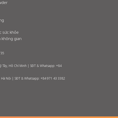
owder
ng
c sức khỏe
 không gian
735
ỹ Tây, Hồ Chí Minh | SĐT & Whatsapp: +84
, Hà Nội | SĐT & Whatsapp: +84 971
43 3382