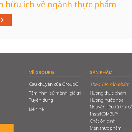
n hữu ích về ngành thực phẩm
VỀ GROUPG
SẢN PHẨM
Câu chuyện của GroupG
Theo Tên sản phẩm
Tầm nhìn, sứ mệnh, giá trị
Hương thực phẩm
Tuyển dụng
Hương nước hoa
Nguyên liệu từ trái c
Liên hệ
InstaKOMBU™
Chất ổn định
Men thực phẩm