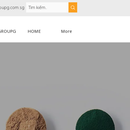
oupg.com.sg
GROUPG
HOME
More