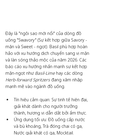
Đây là "ngôi sao mới nổi" của dòng đồ 
uống "Swavory" (Sự kết hợp giữa Savory - 
mặn và Sweet - ngọt). Basil phù hợp hoàn 
hảo với xu hướng dịch chuyển sang vị mặn 
và làn sóng thảo mộc của năm 2026. Các 
báo cáo xu hướng nhấn mạnh sự kết hợp 
mặn-ngọt như 
Basil-Lime
 hay các dòng 
Herb-forward Spritzers
 đang xâm nhập 
mạnh mẽ vào ngành đồ uống.
Tín hiệu cảm quan: Sự tinh tế hiện đại, 
giải khát dành cho người trưởng 
thành, hương vị dẫn dắt bởi ẩm thực.
Ứng dụng tối ưu: Đồ uống cấp nước 
và bù khoáng, Trà đóng chai có ga, 
Nước giải khát có ga, Mocktail.