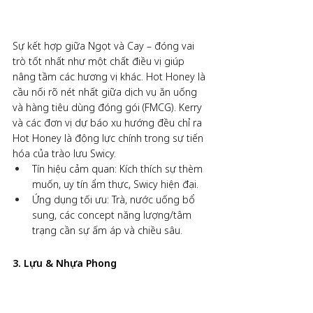
Sự kết hợp giữa Ngọt và Cay – đóng vai 
trò tốt nhất như một chất điều vị giúp 
nâng tầm các hương vị khác. Hot Honey là 
cầu nối rõ nét nhất giữa dịch vụ ăn uống 
và hàng tiêu dùng đóng gói (FMCG). Kerry 
và các đơn vị dự báo xu hướng đều chỉ ra 
Hot Honey là động lực chính trong sự tiến 
hóa của trào lưu Swicy.
Tín hiệu cảm quan: Kích thích sự thèm 
muốn, uy tín ẩm thực, Swicy hiện đại.
Ứng dụng tối ưu: Trà, nước uống bổ 
sung, các concept năng lượng/tâm 
trạng cần sự ấm áp và chiều sâu.
3. Lựu & Nhựa Phong