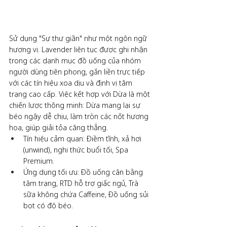
Sử dụng "Sự thư giãn" như một ngôn ngữ 
hương vị. Lavender liên tục được ghi nhận 
trong các danh mục đồ uống của nhóm 
người dùng tiên phong, gắn liền trực tiếp 
với các tín hiệu xoa dịu và định vị tâm 
trạng cao cấp. Việc kết hợp với Dừa là một 
chiến lược thông minh: Dừa mang lại sự 
béo ngậy dễ chịu, làm tròn các nốt hương 
hoa, giúp giải tỏa căng thẳng.
Tín hiệu cảm quan: Điềm tĩnh, xả hơi 
(unwind), nghi thức buổi tối, Spa 
Premium.
Ứng dụng tối ưu: Đồ uống cân bằng 
tâm trạng, RTD hỗ trợ giấc ngủ, Trà 
sữa không chứa Caffeine, Đồ uống sủi 
bọt có độ béo.