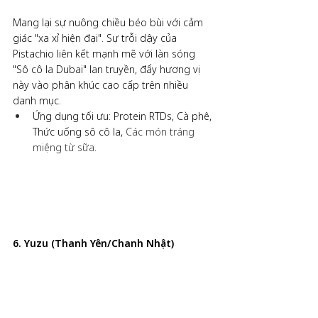
Mang lại sự nuông chiều béo bùi với cảm 
giác "xa xỉ hiện đại". Sự trỗi dậy của 
Pistachio liên kết mạnh mẽ với làn sóng 
"Sô cô la Dubai" lan truyền, đẩy hương vị 
này vào phân khúc cao cấp trên nhiều 
danh mục.
Ứng dụng tối ưu: Protein RTDs, Cà phê, 
Thức uống sô cô la, 
Các món tráng 
miệng từ sữa
.
6. Yuzu (Thanh Yên/Chanh Nhật)