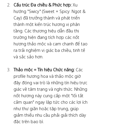
Cấu trúc Đa chiều & Phức hợp: 
Xu 
hướng "Swicy" (Sweet + Spicy: Ngọt & 
Cay) đã trưởng thành và phát triển 
thành một kiến trúc hương vị phân 
tầng. Các thương hiệu dẫn đầu thị 
trường hiện đang tích hợp các nốt 
hương thảo mộc và cam chanh để tạo 
ra trải nghiệm vị giác ba chiều, tinh tế 
và sắc sảo hơn.
Thảo mộc = Tín hiệu Chức năng: 
Các 
profile hương hoa và thảo mộc giờ 
đây đóng vai trò là những tín hiệu trực 
giác về tâm trạng và nghi thức. Những 
nốt hương này cung cấp một "lối tắt 
cảm quan" ngay lập tức cho các lợi ích 
như thư giãn hoặc tập trung, giúp 
giảm thiểu nhu cầu phải giải thích dày 
đặc trên bao bì.