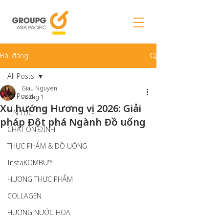
Bài đăng
All Posts
Giau Nguyen
All Posts
20 thg 1
Xu hướng Hương vị 2026: Giải
TIN TỨC
pháp Đột phá Ngành Đồ uống
CHẤT ỔN ĐỊNH
THỰC PHẨM & ĐỒ UỐNG
InstaKOMBU™
HƯƠNG THỰC PHẨM
COLLAGEN
HƯƠNG NƯỚC HOA